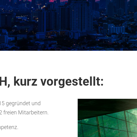
, kurz vorgestellt:
15 gegründet und
 freien Mitarbeitern.
petenz.